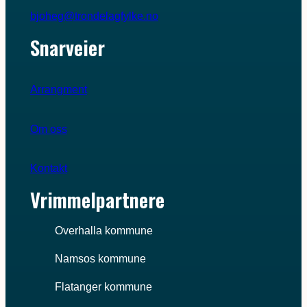
bjoheg@trondelagfylke.no
Snarveier
Arrangment
Om oss
Kontakt
Vrimmelpartnere
Overhalla kommune
Namsos kommune
Flatanger kommune