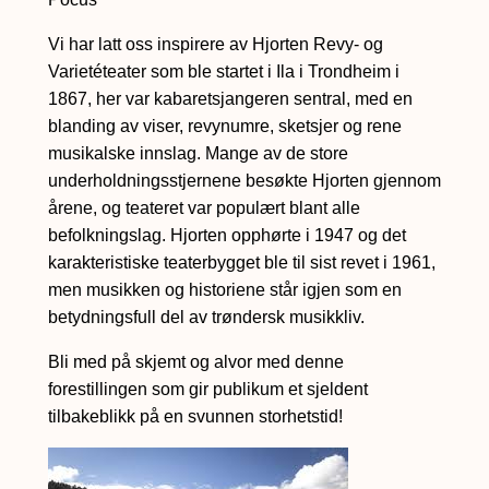
k
Vi har latt oss inspirere av Hjorten Revy- og
Varietéteater som ble startet i Ila i Trondheim i
r
1867, her var kabaretsjangeren sentral, med en
blanding av viser, revynumre, sketsjer og rene
i
musikalske innslag. Mange av de store
underholdningsstjernene besøkte Hjorten gjennom
v
årene, og teateret var populært blant alle
befolkningslag. Hjorten opphørte i 1947 og det
e
karakteristiske teaterbygget ble til sist revet i 1961,
men musikken og historiene står igjen som en
l
betydningsfull del av trøndersk musikkliv.
s
Bli med på skjemt og alvor med denne
forestillingen som gir publikum et sjeldent
e
tilbakeblikk på en svunnen storhetstid!