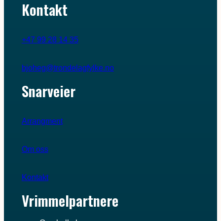
Kontakt
+47 99 28 14 35
bjoheg@trondelagfylke.no
Snarveier
Arrangment
Om oss
Kontakt
Vrimmelpartnere