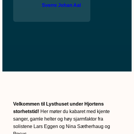
Sverre Johan Aal
B
Velkommen til Lysthuset under Hjortens
e
storhetstid!
Her møter du kabaret med kjente
sanger, gamle helter og høy sjarmfaktor fra
s
solistene Lars Eggen og Nina Sætherhaug og
Pocus