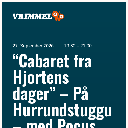
27. September 2026
19:30 – 21:00
“Cabaret fra
Hjortens
dager” – På
Hurrundstuggu
– med Pocus