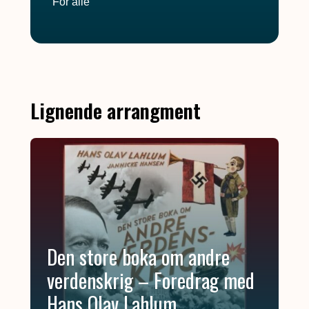
For alle
Lignende arrangment
Den store boka om andre
verdenskrig – Foredrag med
Hans Olav Lahlum