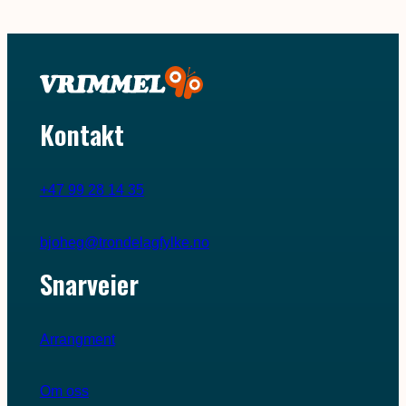
Kontakt
+47 99 28 14 35
bjoheg@trondelagfylke.no
Snarveier
Arrangment
Om oss