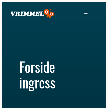
Hopp
til
innhold
Forside
ingress