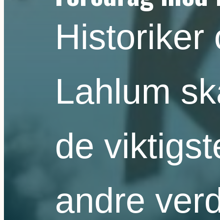
Historiker
Lahlum ska
de viktigs
andre ver