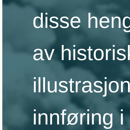
disse hen
av historis
illustrasj
innføring 