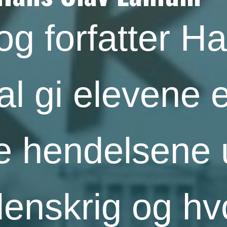
 og forfatter H
l gi elevene et
te hendelsene
denskrig og h