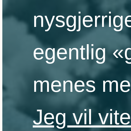
nysgjerrig
egentlig 
menes me
Jeg vil vit