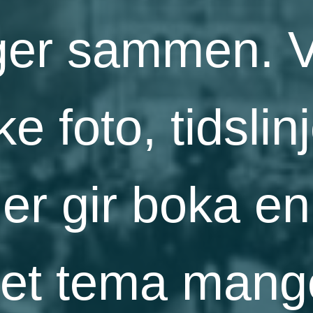
ger sammen. V
ke foto, tidslin
oner gir boka e
i et tema mang