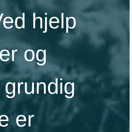
ed hjelp
jer og
n grundig
e er