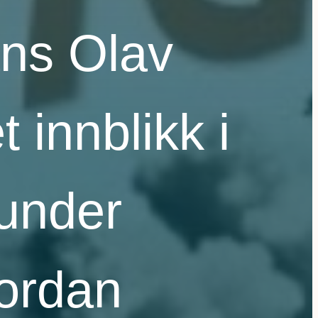
ans Olav
 innblikk i
 under
vordan