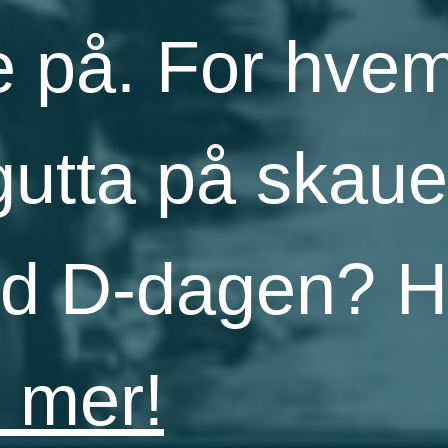
e på. For hve
«gutta på skau
d D-dagen? H
e mer!