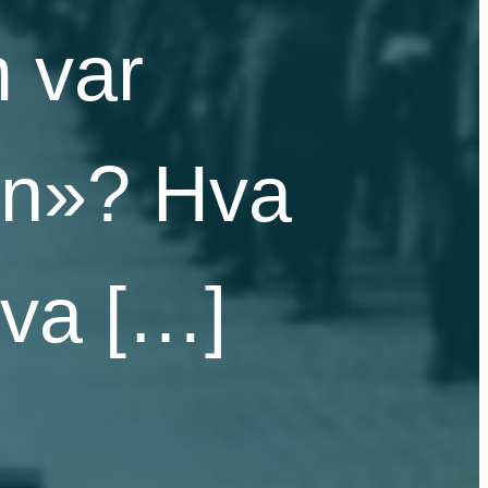
m var
en»? Hva
va […]